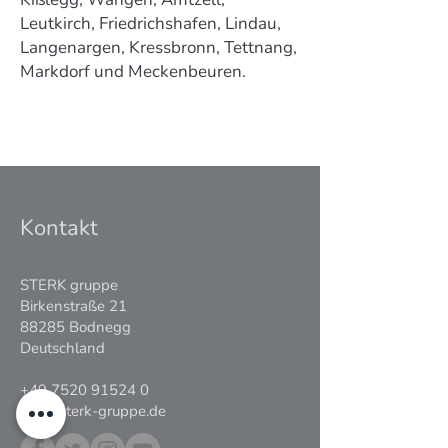
Leutkirch, Friedrichshafen, Lindau,
Langenargen, Kressbronn, Tettnang,
Markdorf und Meckenbeuren.
Kontakt
STERK gruppe
Birkenstraße 21
88285 Bodnegg
Deutschland
+49 7520 91524 0
info@sterk-gruppe.de