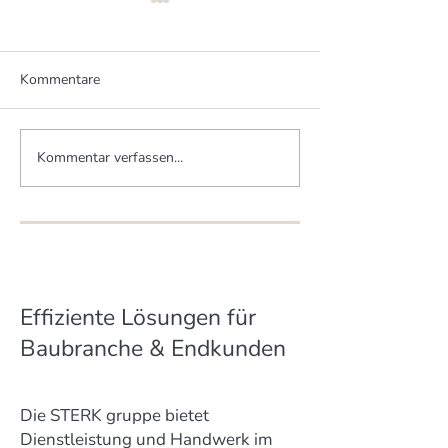
Kommentare
Kommentar verfassen...
Zwei Brüder - zwei MHM-
Mittelstand schü
Häuser
Artenvielfalt
Effiziente Lösungen für
Baubranche & Endkunden
Die STERK gruppe bietet
Dienstleistung und Handwerk im