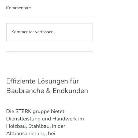
Kommentare
Kommentar verfassen...
Zwei Brüder - zwei MHM-
Mittelstand schü
Häuser
Artenvielfalt
Effiziente Lösungen für
Baubranche & Endkunden
Die STERK gruppe bietet
Dienstleistung und Handwerk im
Holzbau, Stahlbau, in der
Altbausanierung, bei