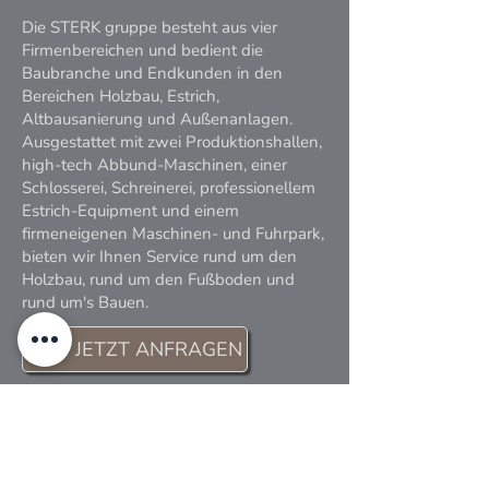
Die STERK gruppe besteht aus vier
Firmenbereichen und bedient die
Baubranche und Endkunden in den
Bereichen Holzbau, Estrich,
Altbausanierung und Außenanlagen.
Ausgestattet mit zwei Produktionshallen,
high-tech Abbund-Maschinen, einer
Schlosserei, Schreinerei, professionellem
Estrich-Equipment und einem
firmeneigenen Maschinen- und Fuhrpark,
bieten wir Ihnen Service rund um den
Holzbau, rund um den Fußboden und
rund um's Bauen.
JETZT ANFRAGEN
Gefördert durch den
Europäischen
Landwirtschaftsfonds für die Entwicklung des
ländlichen Raumes (ELER)
und das Ministerium für
Ländlichen Raum und Verbraucherschutz Baden-
Württemberg. Hier investiert Europa in die