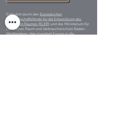
Gefördert durch den
Europäischen
Landwirtschaftsfonds für die Entwicklung des
ländlichen Raumes (ELER)
und das Ministerium für
Ländlichen Raum und Verbraucherschutz Baden-
Württemberg. Hier investiert Europa in die
ländlichen Gebiete.
Gefördert durch den
Europäischen
Landwirtschaftsfonds für die Entwicklung des
ländlichen Raumes (ELER)
und das Ministerium für
Ländlichen Raum und Verbraucherschutz Baden-
Württemberg. Hier investiert Europa in die
ländlichen Gebiete.
Anfrage & Beratung
Firma