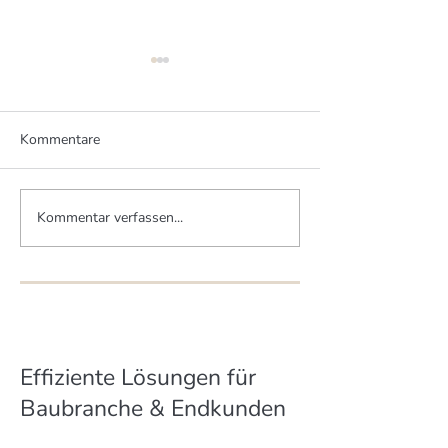
Kommentare
Kommentar verfassen...
Zwei Brüder - zwei MHM-
Mittelstand schü
Häuser
Artenvielfalt
Effiziente Lösungen für
Baubranche & Endkunden