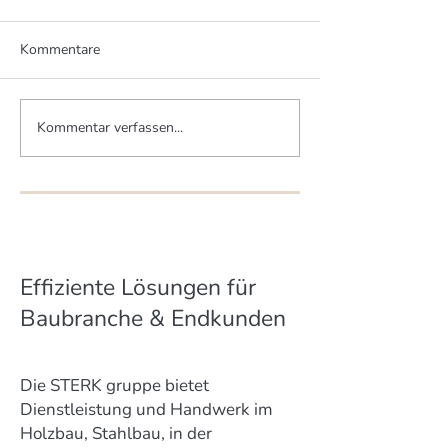
Kommentare
Kommentar verfassen...
Zwei Brüder - zwei MHM-
Mittelstand schü
Häuser
Artenvielfalt
Effiziente Lösungen für
Baubranche & Endkunden
Die STERK gruppe bietet
Dienstleistung und Handwerk im
Holzbau, Stahlbau, in der