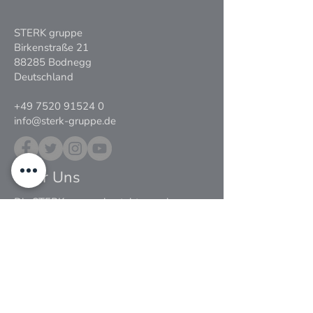
STERK gruppe
Birkenstraße 21
88285 Bodnegg
Deutschland
+49 7520 91524 0
info@sterk-gruppe.de
Über Uns
Die STERK gruppe besteht aus vier
Firmenbereichen und bedient die
Baubranche und Endkunden in den
Bereichen Holzbau, Estrich,
Altbausanierung und Außenanlagen.
Ausgestattet mit zwei Produktionshallen,
high-tech Abbund-Maschinen, einer
Schlosserei, Schreinerei, professionellem