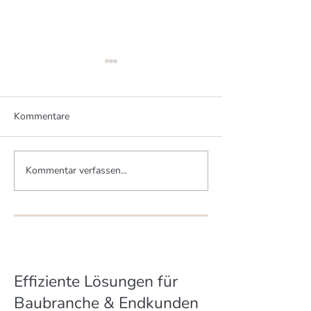
Kommentare
Kommentar verfassen...
Zwei Brüder - zwei MHM-
Mittelstand schü
Häuser
Artenvielfalt
Effiziente Lösungen für
Baubranche & Endkunden