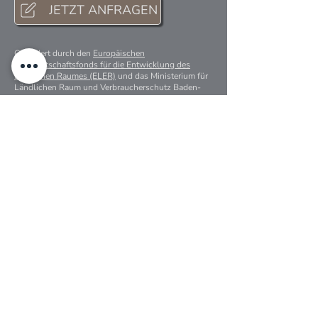
JETZT ANFRAGEN
Gefördert durch den
Europäischen
Landwirtschaftsfonds für die Entwicklung des
ländlichen Raumes (ELER)
und das Ministerium für
Ländlichen Raum und Verbraucherschutz Baden-
Württemberg. Hier investiert Europa in die
ländlichen Gebiete.
Gefördert durch den
Europäischen
Landwirtschaftsfonds für die Entwicklung des
ländlichen Raumes (ELER)
und das Ministerium für
Ländlichen Raum und Verbraucherschutz Baden-
Württemberg. Hier investiert Europa in die
ländlichen Gebiete.
Anfrage & Beratung